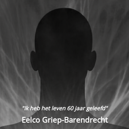
"Ik heb het leven 60 jaar geleefd"
Eelco Griep-Barendrecht