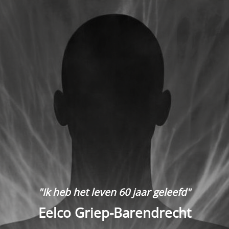
"Ik heb het leven 60 jaar geleefd"
Eelco Griep-Barendrecht