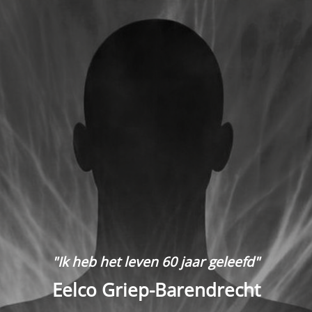
"Ik heb het leven 60 jaar geleefd"
Eelco Griep-Barendrecht