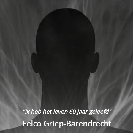
"Ik heb het leven 60 jaar geleefd"
Eelco Griep-Barendrecht