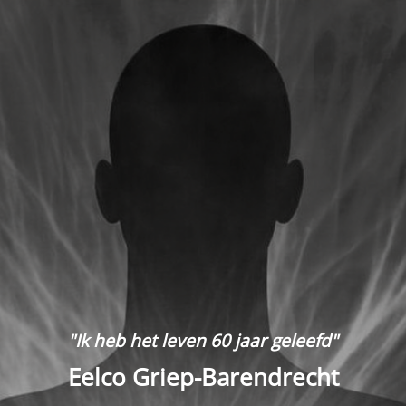
"Ik heb het leven 60 jaar geleefd"
Eelco Griep-Barendrecht