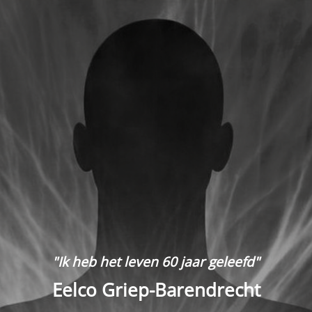
"Ik heb het leven 60 jaar geleefd"
Eelco Griep-Barendrecht